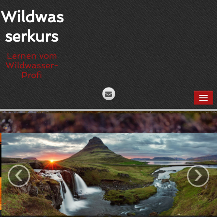
Wildwas
serkurs
Lernen vom
Wildwasser-
Profi
HOME
GUTSCHEINE
TERMINE UND KURSE 2026
‹
›
CANADIER
Canadier – Level 1: Stehendes Gewässer