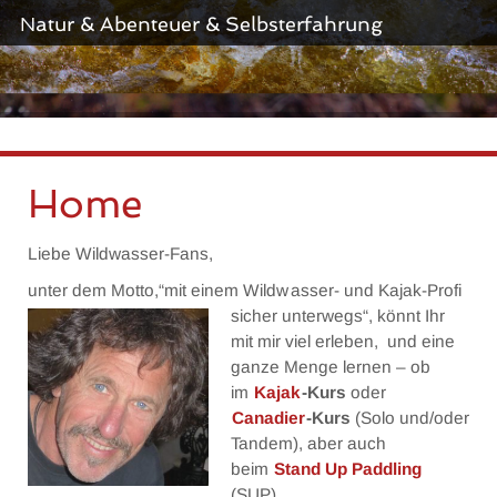
Canadier – Level 2: Fließendes Gewässer
Natur & Abenteuer & Selbsterfahrung
Canadier – Level 3: Wildwasser
Preisliste Canadierkurse
KAJAK
Home
Kajak Level 1: Stehendes und leicht fießendes Gewässer
Kajak Level 2: Fließendes Gewässer
Liebe Wildwasser-Fans,
Kajak Level 3: Wildwasser
unter dem Motto,“mit einem Wildw
asser- und Kajak-Profi
sicher unterwegs“, könnt Ihr
Preise Kajakkurse
mit mir viel erleben, und eine
ganze Menge lernen – ob
SPEZIAL
im
Kajak
-Kurs
oder
Canadier
-Kurs
(Solo und/oder
Eskimotierkurs
Tandem), aber auch
beim
Stand Up Paddling
Leihausrüstung