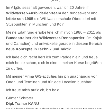
(SUP).
Paddeltechnik Kurs
Im Allgäu sesshaft geworden, war ich 20 Jahre im
Wildwasser-Ausbilderlehrteam
der Bundeswehr und
SUP Wildwasser
leitete
seit 1985
die Wildwasserschule Oberstdorf mit
Videos
Stüzpunkten in München und Köln.
Meine Erfahrung erarbeitete ich mir von 1986 – 2011 als
Schulungsorte
Bundestrainer der Wildwasser-Rennsportler
(im Kajak
Weiterführende Links
und Canadier) und entwickelte gerade in diesem Bereich
neue Konzepte in Technik und Taktik
.
BILDER
Ich lade dich recht herzlich zum Paddeln ein und freue
mich heute schon, dich in einem meiner Kurse begrüßen
GÜNTER SCHRÖTER
zu dürfen.
KONTAKT
Mit meiner Firma G/S-activities bin ich unabhängig von
Orten und Terminen und für jede Location buchbar.
Ich freue mich auf dich, bis bald
Günter Schröter
Dipl. Trainer KANU